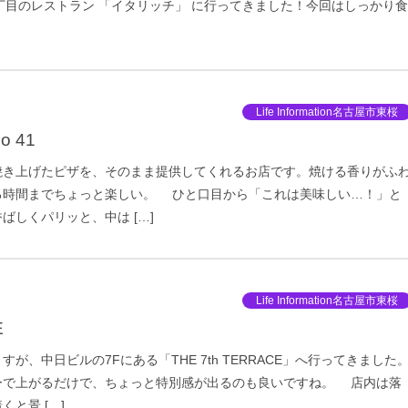
丁目のレストラン 「イタリッチ」 に行ってきました！今回はしっかり食
Life Information名古屋市東桜
no 41
き上げたピザを、そのまま提供してくれるお店です。焼ける香りがふ
る時間までちょっと楽しい。 ひと口目から「これは美味しい…！」と
ばしくパリッと、中は […]
Life Information名古屋市東桜
E
、中日ビルの7Fにある「THE 7th TERRACE」へ行ってきました
ーで上がるだけで、ちょっと特別感が出るのも良いですね。 店内は落
と景 […]