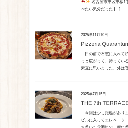
名古屋市東区東桜1
べたい気分だった […]
2025年11月10日
Pizzeria Quarantu
目の前で石窯に入れて焼
っと広がって、待ってい
素直に思いました。外は香
2025年7月15日
THE 7th TERRAC
今回は少し距離がありますが
ビルに入ってエレベータ
ち着いた雰囲気で、席に着く