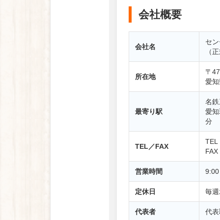
会社概要
セン
会社名
（正
〒47
所在地
愛知
名鉄
最寄り駅
愛知
分
TEL
TEL／FAX
FAX
営業時間
9:0
定休日
毎週
代表者
代表