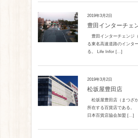
2019年3月2日
豊田インターチェ
豊田インターチェンジ（とよた
る東名高速道路のインタ
る。 Life Infor […]
2019年3月2日
松坂屋豊田店
松坂屋豊田店（まつざかや とよ
所在する百貨店である。
日本百貨店協会加盟 […]