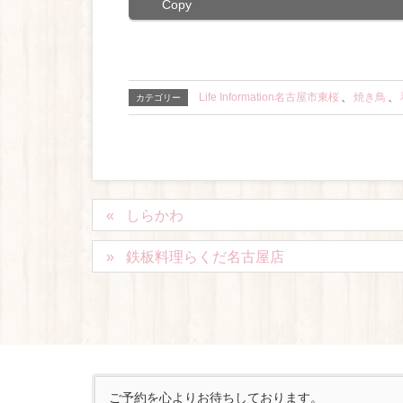
Copy
Life Information名古屋市東桜
、
焼き鳥
、
カテゴリー
しらかわ
鉄板料理らくだ名古屋店
ご予約を心よりお待ちしております。