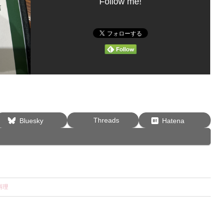
Follow me!
Threads
Bluesky
Hatena
料理